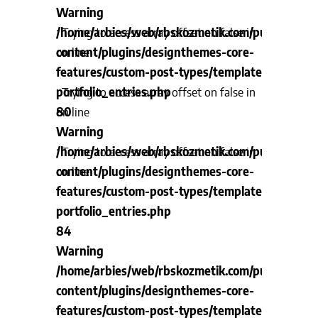
Warning
: Trying to access array offset on false in
/home/arbies/web/rbskozmetik.com/public_htm
content/plugins/designthemes-core-
on line
features/custom-post-types/templates/taxono
portfolio_entries.php
: Trying to access array offset on false in
80
on line
Warning
/home/arbies/web/rbskozmetik.com/public_htm
: Trying to access array offset on false in
content/plugins/designthemes-core-
on line
features/custom-post-types/templates/taxono
portfolio_entries.php
84
Warning
/home/arbies/web/rbskozmetik.com/public_htm
content/plugins/designthemes-core-
features/custom-post-types/templates/taxono