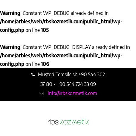
Warning
: Constant WP_DEBUG already defined in
/home/arbies/web/rbskozmetik.com/public_html/wp-
config.php
on line
105
Warning
: Constant WP_DEBUG_DISPLAY already defined in
/home/arbies/web/rbskozmetik.com/public_html/wp-
config.php
on line
106
Müşteri Temsilcisi: +90 544 302
37 80 - +90 544 724 33 09
info@rbskozmetik.com