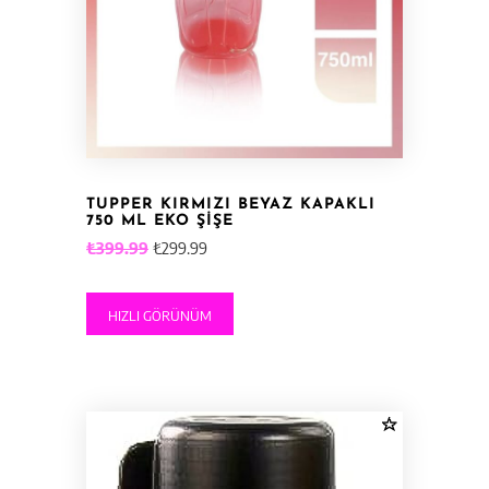
TUPPER KIRMIZI BEYAZ KAPAKLI
750 ML EKO ŞIŞE
Orijinal
Şu
₺
399.99
₺
299.99
fiyat:
andaki
₺399.99.
fiyat:
HIZLI GÖRÜNÜM
₺299.99.