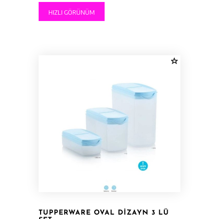
₺499.99.
fiyat:
HIZLI GÖRÜNÜM
₺449.99.
TUPPERWARE OVAL DIZAYN 3 LÜ