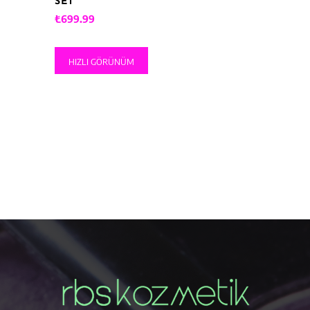
SET
₺
699.99
HIZLI GÖRÜNÜM