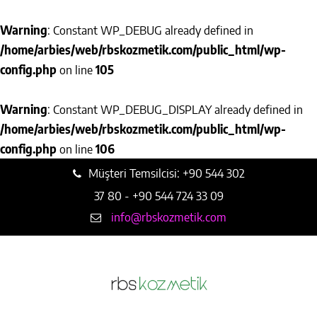
Warning
: Constant WP_DEBUG already defined in
/home/arbies/web/rbskozmetik.com/public_html/wp-
config.php
on line
105
Warning
: Constant WP_DEBUG_DISPLAY already defined in
/home/arbies/web/rbskozmetik.com/public_html/wp-
config.php
on line
106
Müşteri Temsilcisi: +90 544 302
37 80 - +90 544 724 33 09
info@rbskozmetik.com