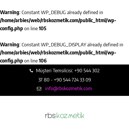
Warning
: Constant WP_DEBUG already defined in
/home/arbies/web/rbskozmetik.com/public_html/wp-
config.php
on line
105
Warning
: Constant WP_DEBUG_DISPLAY already defined in
/home/arbies/web/rbskozmetik.com/public_html/wp-
config.php
on line
106
Müşteri Temsilcisi: +90 544 302
37 80 - +90 544 724 33 09
info@rbskozmetik.com