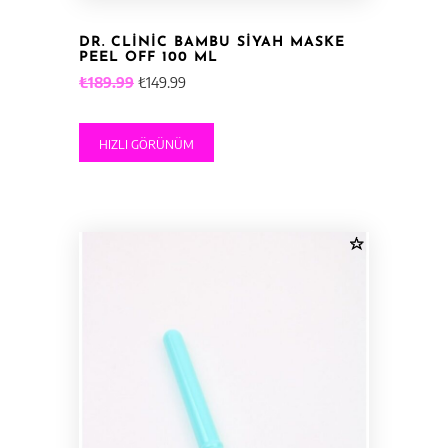
DR. CLINIC BAMBU SIYAH MASKE
PEEL OFF 100 ML
Orijinal
Şu
₺
189.99
₺
149.99
fiyat:
andaki
₺189.99.
fiyat:
HIZLI GÖRÜNÜM
₺149.99.