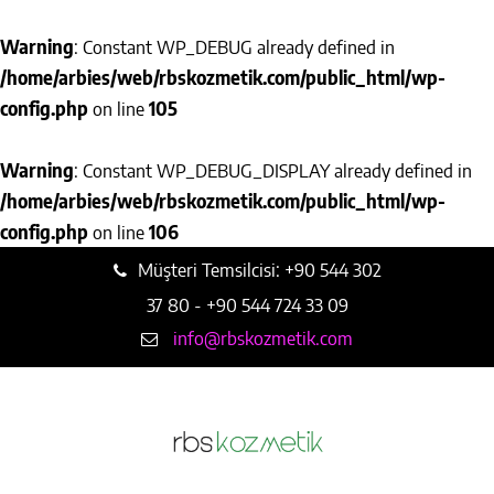
Warning
: Constant WP_DEBUG already defined in
/home/arbies/web/rbskozmetik.com/public_html/wp-
config.php
on line
105
Warning
: Constant WP_DEBUG_DISPLAY already defined in
/home/arbies/web/rbskozmetik.com/public_html/wp-
config.php
on line
106
Müşteri Temsilcisi: +90 544 302
37 80 - +90 544 724 33 09
info@rbskozmetik.com