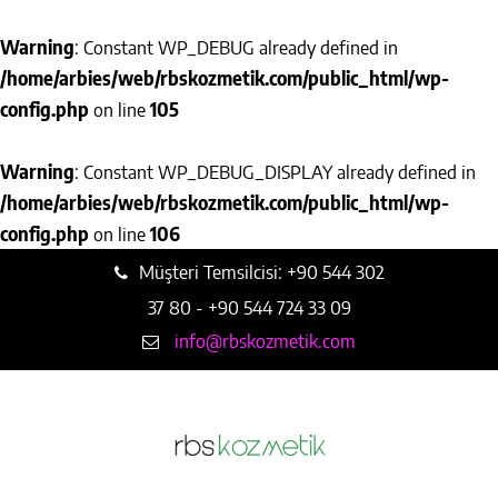
Warning
: Constant WP_DEBUG already defined in
/home/arbies/web/rbskozmetik.com/public_html/wp-
config.php
on line
105
Warning
: Constant WP_DEBUG_DISPLAY already defined in
/home/arbies/web/rbskozmetik.com/public_html/wp-
config.php
on line
106
Müşteri Temsilcisi: +90 544 302
37 80 - +90 544 724 33 09
info@rbskozmetik.com