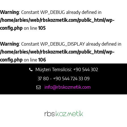
Warning
: Constant WP_DEBUG already defined in
/home/arbies/web/rbskozmetik.com/public_html/wp-
config.php
on line
105
Warning
: Constant WP_DEBUG_DISPLAY already defined in
/home/arbies/web/rbskozmetik.com/public_html/wp-
config.php
on line
106
Müşteri Temsilcisi: +90 544 302
37 80 - +90 544 724 33 09
info@rbskozmetik.com