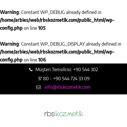
Warning
: Constant WP_DEBUG already defined in
/home/arbies/web/rbskozmetik.com/public_html/wp-
config.php
on line
105
Warning
: Constant WP_DEBUG_DISPLAY already defined in
/home/arbies/web/rbskozmetik.com/public_html/wp-
config.php
on line
106
Müşteri Temsilcisi: +90 544 302
37 80 - +90 544 724 33 09
info@rbskozmetik.com