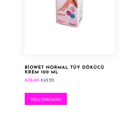
BİOWET NORMAL TÜY DÖKÜCÜ
KREM 100 ML
Orijinal
Şu
₺
79.99
₺
49.99
fiyat:
andaki
₺79.99.
fiyat:
HIZLI GÖRÜNÜM
₺49.99.