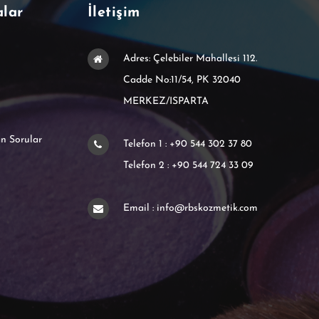
alar
İletişim
Adres: Çelebiler Mahallesi 112.
Cadde No:11/54, PK 32040
MERKEZ/ISPARTA
n Sorular
Telefon 1 : +90 544 302 37 80
Telefon 2 : +90 544 724 33 09
Email : info@rbskozmetik.com