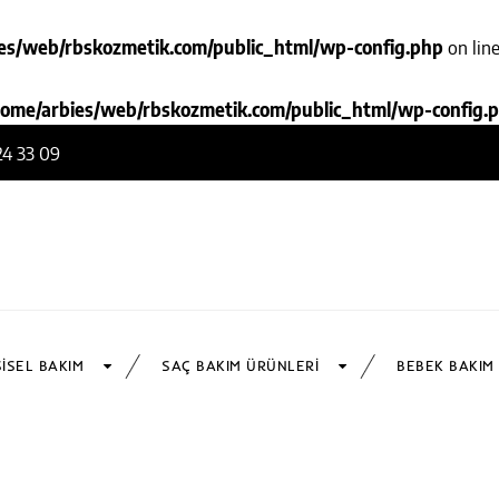
es/web/rbskozmetik.com/public_html/wp-config.php
on lin
home/arbies/web/rbskozmetik.com/public_html/wp-config.
24 33 09
ŞISEL BAKIM
SAÇ BAKIM ÜRÜNLERI
BEBEK BAKIM