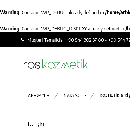
Warning
: Constant WP_DEBUG already defined in
/home/arbi
Warning
: Constant WP_DEBUG_DISPLAY already defined in
/
Müşteri Temsilcisi: +90 544 302 37 80 - +90 544 7
ANASAYFA
MAKYAJ
KOZMETIK & KI
İLETIŞIM