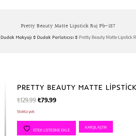
Pretty Beauty Matte Lipstick Ruj Pb-187
Dudak Makyajı
Dudak Parlatıcısı
Pretty Beauty Matte Lipstick R
PRETTY BEAUTY MATTE LIPSTICK
Orijinal
Şu
₺
129.99
₺
79.99
fiyat:
andaki
Stokta yok
₺129.99.
fiyat:
KARŞILAŞTIR
₺79.99.
İSTEK LISTESINE EKLE