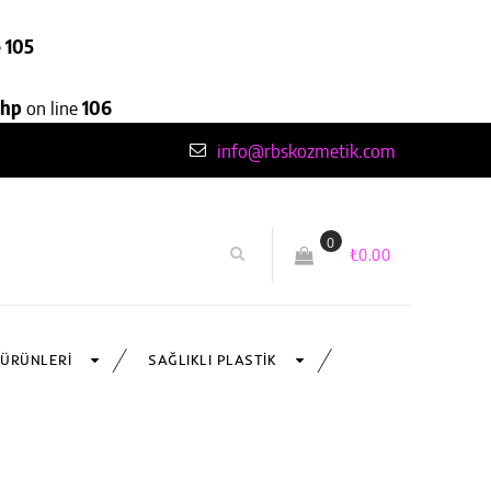
e
105
php
on line
106
info@rbskozmetik.com
0
₺
0.00
 ÜRÜNLERI
SAĞLIKLI PLASTIK