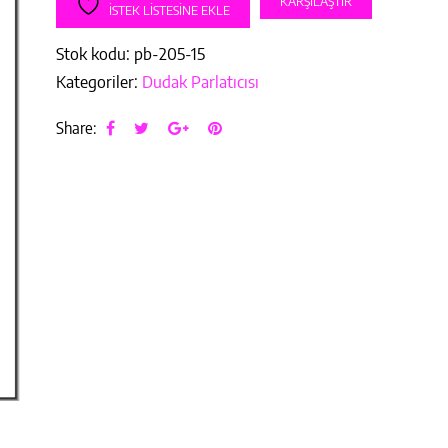
KARŞILAŞTIR
₺99.99.
İSTEK LISTESINE EKLE
Stok kodu:
pb-205-15
Kategoriler:
Dudak Parlatıcısı
Share: