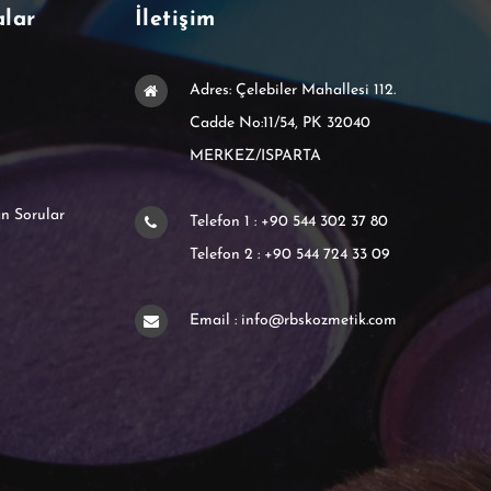
alar
İletişim
Adres: Çelebiler Mahallesi 112.
Cadde No:11/54, PK 32040
MERKEZ/ISPARTA
n Sorular
Telefon 1 : +90 544 302 37 80
Telefon 2 : +90 544 724 33 09
Email : info@rbskozmetik.com