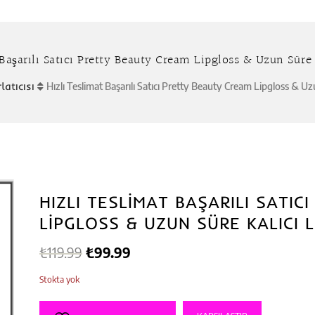
Başarılı Satıcı Pretty Beauty Cream Lipgloss & Uzun Süre 
atıcısı
Hızlı Teslimat Başarılı Satıcı Pretty Beauty Cream Lipgloss & Uzu
HIZLI TESLIMAT BAŞARILI SATI
LIPGLOSS & UZUN SÜRE KALICI L
Orijinal
Şu
₺
119.99
₺
99.99
fiyat:
andaki
Stokta yok
₺119.99.
fiyat: