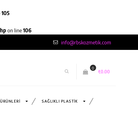
e
105
php
on line
106
info@rbskozmetik.com
0
₺
0.00
 ÜRÜNLERI
SAĞLIKLI PLASTIK