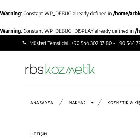
Warning
: Constant WP_DEBUG already defined in
/home/arbi
Warning
: Constant WP_DEBUG_DISPLAY already defined in
/
Müşteri Temsilcisi: +90 544 302 37 80 - +90 544 7
ANASAYFA
MAKYAJ
KOZMETIK & KI
İLETIŞIM