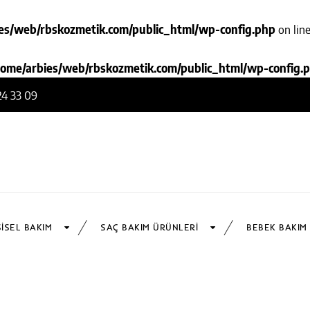
es/web/rbskozmetik.com/public_html/wp-config.php
on lin
home/arbies/web/rbskozmetik.com/public_html/wp-config.
24 33 09
ŞISEL BAKIM
SAÇ BAKIM ÜRÜNLERI
BEBEK BAKIM