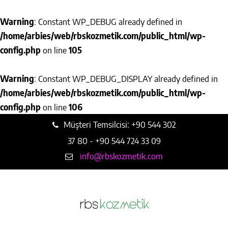
Warning
: Constant WP_DEBUG already defined in
/home/arbies/web/rbskozmetik.com/public_html/wp-
config.php
on line
105
Warning
: Constant WP_DEBUG_DISPLAY already defined in
/home/arbies/web/rbskozmetik.com/public_html/wp-
config.php
on line
106
Müşteri Temsilcisi: +90 544 302
37 80 - +90 544 724 33 09
info@rbskozmetik.com