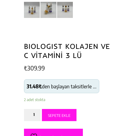
BIOLOGIST KOLAJEN VE
C VİTAMİNİ 3 LÜ
₺
309.99
31.48₺
den başlayan taksitlerle ...
2 adet stokta
BIOLOGIST
SEPETE EKLE
KOLAJEN
VE